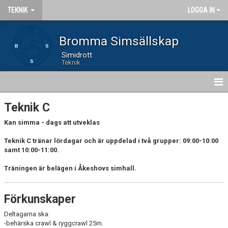
TEKNIK
LOGGA IN
Bromma Simsällskap
Simidrott
Teknik
HEM
Teknik C
Kan simma - dags att utveklas
NYHETER
Teknik C tränar lördagar och är uppdelad i två grupper:
09:00-10:00
GRUPPER
samt 10:00-11:00.
Träningen är belägen i Åkeshovs simhall.
TEKNIK D
TEKNIK C
Förkunskaper
TEKNIK B
Deltagarna ska:
-behärska crawl & ryggcrawl 25m.