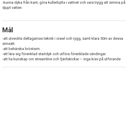
-kunna dyka från kant, göra kullerbytta i vattnet och vara trygg att simma på
TEKNIK A
djupt vatten.
AVGIFTER
KALENDER
Mål
-att utveckla deltagarnas teknik i crawl och rygg, samt klara 50m av dessa
KONTAKT
simsätt.
-att behärska bröstsim.
ANMÄLAN
-att lära sig förenklad startdyk och utföra förenklade vändingar.
-att ha kunskap om streamline och fjärilskickar – inga krav på utförande