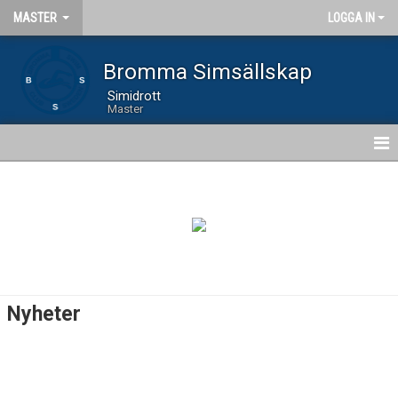
MASTER
LOGGA IN
Bromma Simsällskap
Simidrott
Master
HEM
NYHETER
GRUPPER
AVGIFTER
Nyheter
BILDGALLERI
DOKUMENT