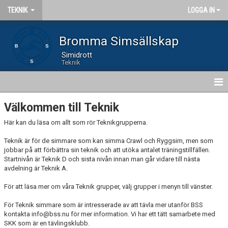
TEKNIK
LOGGA IN
Bromma Simsällskap
Simidrott
Teknik
HEM
Välkommen till Teknik
Här kan du läsa om allt som rör Teknikgrupperna.
NYHETER
Teknik är för de simmare som kan simma Crawl och Ryggsim, men som
GRUPPER
jobbar på att förbättra sin teknik och att utöka antalet träningstillfällen.
Startnivån är Teknik D och sista nivån innan man går vidare till nästa
avdelning är Teknik A.
AVGIFTER
För att läsa mer om våra Teknik grupper, välj grupper i menyn till vänster.
KALENDER
För Teknik simmare som är intresserade av att tävla mer utanför BSS
KONTAKT
kontakta info@bss.nu för mer information. Vi har ett tätt samarbete med
SKK som är en tävlingsklubb.