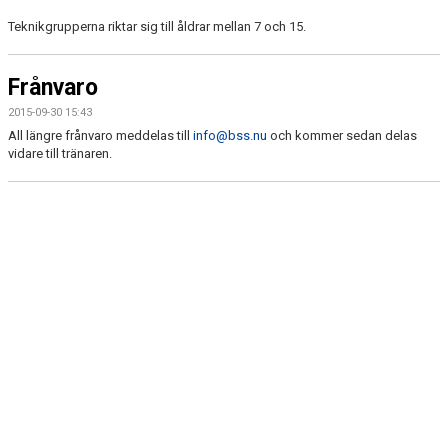
ANMÄLAN
Teknikgrupperna riktar sig till åldrar mellan 7 och 15.
Frånvaro
2015-09-30 15:43
All längre frånvaro meddelas till
info@bss.nu
och kommer sedan delas
vidare till tränaren.